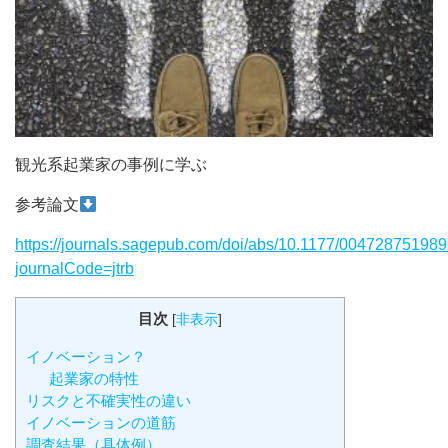
観光系起業家の事例に学ぶ
参考論文
https://journals.sagepub.com/doi/abs/10.1177/00472875198
journalCode=jtrb
目次
[
非表示
]
イノベーション？
起業家の特性
リスクと不確実性の違い
イノベーションの道筋
調査結果（具体例）