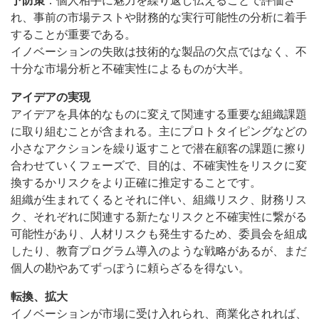
予防策
：個人相手に魅力を繰り返し伝えることで評価さ
れ、事前の市場テストや財務的な実行可能性の分析に着手
することが重要である。
イノベーションの失敗は技術的な製品の欠点ではなく、不
十分な市場分析と不確実性によるものが大半。
アイデアの実現
アイデアを具体的なものに変えて関連する重要な組織課題
に取り組むことが含まれる。主にプロトタイピングなどの
小さなアクションを繰り返すことで潜在顧客の課題に擦り
合わせていくフェーズで、目的は、不確実性をリスクに変
換するかリスクをより正確に推定することです。
組織が生まれてくるとそれに伴い、組織リスク、財務リス
ク、それぞれに関連する新たなリスクと不確実性に繋がる
可能性があり、人材リスクも発生するため、委員会を組成
したり、教育プログラム導入のような戦略があるが、まだ
個人の勘やあてずっぽうに頼らざるを得ない。
転換、拡大
イノベーションが市場に受け入れられ、商業化されれば、