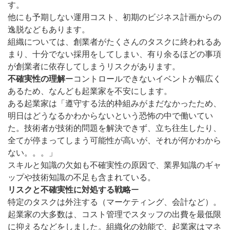
す。
他にも予期しない運用コスト、初期のビジネス計画からの
逸脱などもあります。
組織については、創業者がたくさんのタスクに終われるあ
まり、十分でない採用をしてしまい、有り余るほどの事項
が創業者に依存してしまうリスクがあります。
不確実性の理解
ーコントロールできないイベントが幅広く
あるため、なんども起業家を不安にします。
ある起業家は「遵守する法的枠組みがまだなかったため、
明日はどうなるかわからないという恐怖の中で働いてい
た。技術者が技術的問題を解決できず、立ち往生したり、
全てが停まってしまう可能性が高いが、それが何かわから
ない。。。」
スキルと知識の欠如も不確実性の原因で、業界知識のギャ
ップや技術知識の不足も含まれている。
リスクと不確実性に対処する戦略
ー
特定のタスクは外注する（マーケティング、会計など）。
起業家の大多数は、コスト管理でスタッフの出費を最低限
に抑えるなどをしました。組織化の効能で、起業家はマネ