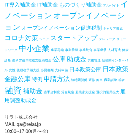
イ
IT導入補助金
IT補助金
ものづくり補助金
アルバイト
ノベーション
オープンイノベーシ
ョン
オープンイノベーション促進税制
キャリア形成
コロナ対策
スタートアップ
シニア
テレワーク
リモー
中小企業
トワーク
事業再編
事業承継
事業統合
事業継承
人材育成
健康
公庫
助成金
診断
働き方改革推進支援助成金
労務管理
勤務間インターバ
日本政策
日本政策公庫
ル
女性
後継者承継支援
必要書類
支給申請
金融公庫
申請方法
特例
短時間労働
研修
簡単
職業訓練
若者
融資
補助金
雇
諸手当制度
賃金規定
起業家支援金
選択的適用拡大
用調整助成金
リラト株式会社
MAIL:qa@relat.jp
10:00~17:00(月〜金)