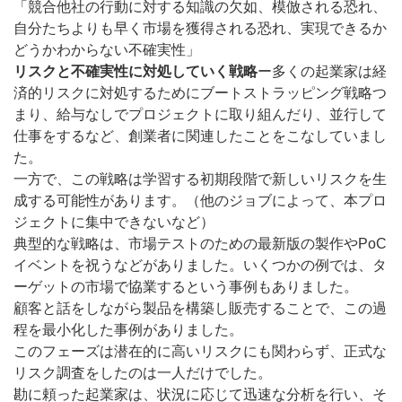
「競合他社の行動に対する知識の欠如、模倣される恐れ、
自分たちよりも早く市場を獲得される恐れ、実現できるか
どうかわからない不確実性」
リスクと不確実性に対処していく戦略
ー多くの起業家は経
済的リスクに対処するためにブートストラッピング戦略つ
まり、給与なしでプロジェクトに取り組んだり、並行して
仕事をするなど、創業者に関連したことをこなしていまし
た。
一方で、この戦略は学習する初期段階で新しいリスクを生
成する可能性があります。（他のジョブによって、本プロ
ジェクトに集中できないなど）
典型的な戦略は、市場テストのための最新版の製作やPoC
イベントを祝うなどがありました。いくつかの例では、タ
ーゲットの市場で協業するという事例もありました。
顧客と話をしながら製品を構築し販売することで、この過
程を最小化した事例がありました。
このフェーズは潜在的に高いリスクにも関わらず、正式な
リスク調査をしたのは一人だけでした。
勘に頼った起業家は、状況に応じて迅速な分析を行い、そ