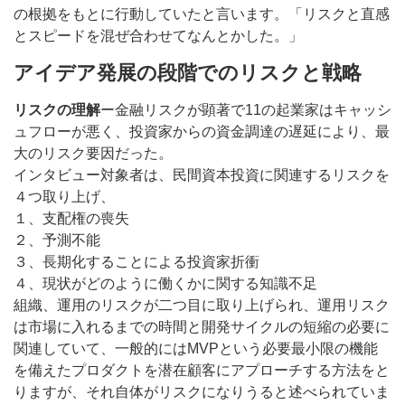
の根拠をもとに行動していたと言います。「リスクと直感
とスピードを混ぜ合わせてなんとかした。」
アイデア発展の段階でのリスクと戦略
リスクの理解
ー金融リスクが顕著で11の起業家はキャッシ
ュフローが悪く、投資家からの資金調達の遅延により、最
大のリスク要因だった。
インタビュー対象者は、民間資本投資に関連するリスクを
４つ取り上げ、
１、支配権の喪失
２、予測不能
３、長期化することによる投資家折衝
４、現状がどのように働くかに関する知識不足
組織、運用のリスクが二つ目に取り上げられ、運用リスク
は市場に入れるまでの時間と開発サイクルの短縮の必要に
関連していて、一般的にはMVPという必要最小限の機能
を備えたプロダクトを潜在顧客にアプローチする方法をと
りますが、それ自体がリスクになりうると述べられていま