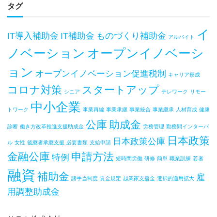
タグ
イ
IT導入補助金
IT補助金
ものづくり補助金
アルバイト
ノベーション
オープンイノベーシ
ョン
オープンイノベーション促進税制
キャリア形成
コロナ対策
スタートアップ
シニア
テレワーク
リモー
中小企業
トワーク
事業再編
事業承継
事業統合
事業継承
人材育成
健康
公庫
助成金
診断
働き方改革推進支援助成金
労務管理
勤務間インターバ
日本政策
日本政策公庫
ル
女性
後継者承継支援
必要書類
支給申請
金融公庫
申請方法
特例
短時間労働
研修
簡単
職業訓練
若者
融資
補助金
雇
諸手当制度
賃金規定
起業家支援金
選択的適用拡大
用調整助成金