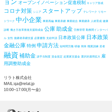
ョン
オープンイノベーション促進税制
キャリア形成
コロナ対策
スタートアップ
シニア
テレワーク
リモー
中小企業
トワーク
事業再編
事業承継
事業統合
事業継承
人材育成
健康
公庫
助成金
診断
働き方改革推進支援助成金
労務管理
勤務間インターバ
日本政策
日本政策公庫
ル
女性
後継者承継支援
必要書類
支給申請
金融公庫
申請方法
特例
短時間労働
研修
簡単
職業訓練
若者
融資
補助金
雇
諸手当制度
賃金規定
起業家支援金
選択的適用拡大
用調整助成金
リラト株式会社
MAIL:qa@relat.jp
10:00~17:00(月〜金)