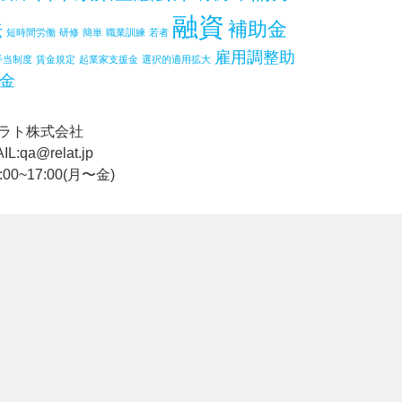
融資
法
補助金
短時間労働
研修
簡単
職業訓練
若者
雇用調整助
手当制度
賃金規定
起業家支援金
選択的適用拡大
金
ラト株式会社
IL:qa@relat.jp
:00~17:00(月〜金)