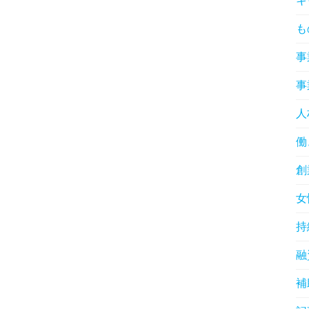
キ
も
事
事
人
働
創
女
持
融
補