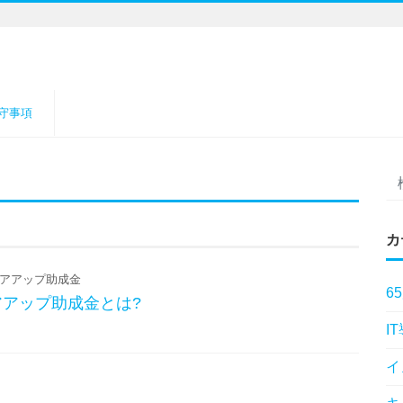
守事項
カ
アアップ助成金
6
リアアップ助成金とは?
I
イ