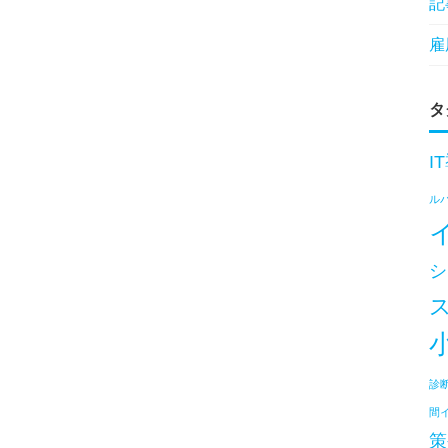
記
雇
タ
I
ル
シ
診
間
策