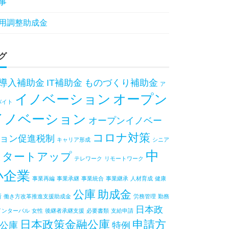
事
用調整助成金
グ
T導入補助金
IT補助金
ものづくり補助金
ア
イノベーション
オープン
バイト
イノベーション
オープンイノベー
コロナ対策
ョン促進税制
キャリア形成
シニア
中
スタートアップ
テレワーク
リモートワーク
小企業
事業再編
事業承継
事業統合
事業継承
人材育成
健康
公庫
助成金
断
働き方改革推進支援助成金
労務管理
勤務
日本政
インターバル
女性
後継者承継支援
必要書類
支給申請
日本政策金融公庫
申請方
公庫
特例